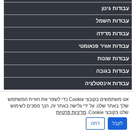
עבודות גינון
עבודות חשמל
עבודות מדידה
עבודות אוויר פנאומטי
עבודות שונות
עבודות בגובה
עבודות אינסטלציה
אנו משתמשים בקובצי Cookie כדי לשפר את חוויית המשתמש
לקוחות יקרים, כתובתנו: רחוב הזורע 10/4,עמק שרה,באר
שלך באתר שלנו. על ידי גלישה באתר זה, הנך מסכים לשימוש
שבע | טלפון:08-6277737, פקס:08-6278249
שלנו בקובצי Cookie.
מדיניות פרטיות
שמעון: 050-5284031, 1-800-200-330 |
info@brener.co.il
לקבל
דחה
אפיק פרסום בניית אתרים
מדיניות פרטיות