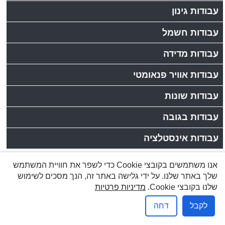
עבודות גינון
עבודות חשמל
עבודות מדידה
עבודות אוויר פנאומטי
עבודות שונות
עבודות בגובה
עבודות אינסטלציה
אנו משתמשים בקובצי Cookie כדי לשפר את חוויית המשתמש
לקוחות יקרים, כתובתנו: רחוב הזורע 10/4,עמק שרה,באר
שלך באתר שלנו. על ידי גלישה באתר זה, הנך מסכים לשימוש
שבע | טלפון:08-6277737, פקס:08-6278249
שלנו בקובצי Cookie.
מדיניות פרטיות
שמעון: 050-5284031, 1-800-200-330 |
info@brener.co.il
לקבל
דחה
אפיק פרסום בניית אתרים
מדיניות פרטיות