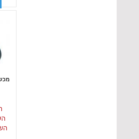
מכשי
ה
השכ
השכ